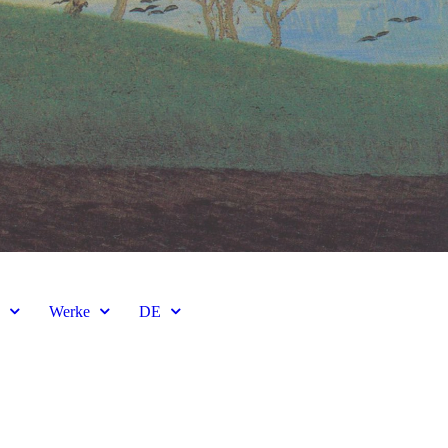
e
Werke
DE