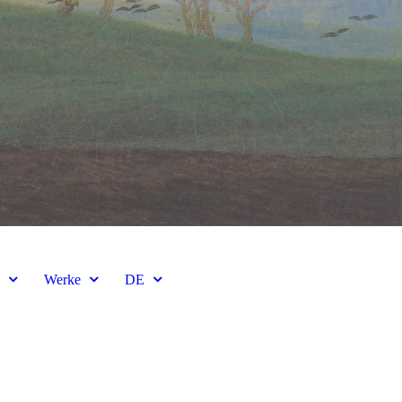
e
Werke
DE