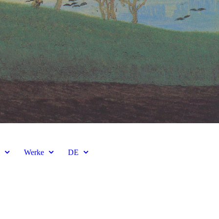
e
Werke
DE