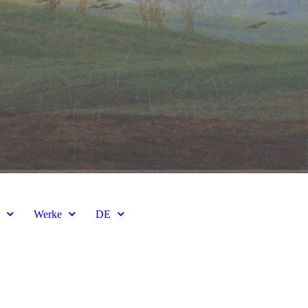
e
Werke
DE